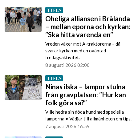
TTELA
Oheliga alliansen i Brålanda
– mellan eporna och kyrkan:
”Ska hitta varenda en”
Vreden växer mot A-traktorerna – då
svarar kyrkan med en oväntad
fredagsaktivitet.
8 augusti 2026 02:00
TTELA
Ninas ilska – lampor stulna
från gravplatsen: ”Hur kan
folk göra så?”
Ville hedra sin döda hund med speciella
lamporna • Vädjar till allmänheten om tips.
7 augusti 2026 16:59