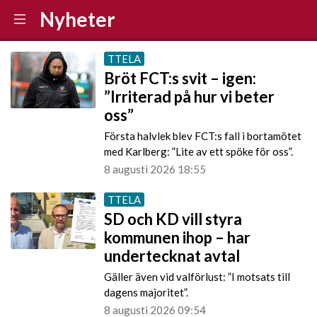
Nyheter
TTELA
Bröt FCT:s svit – igen:
”Irriterad på hur vi beter
oss”
Första halvlek blev FCT:s fall i bortamötet
med Karlberg: ”Lite av ett spöke för oss”.
8 augusti 2026 18:55
TTELA
SD och KD vill styra
kommunen ihop – har
undertecknat avtal
Gäller även vid valförlust: ”I motsats till
dagens majoritet”.
8 augusti 2026 09:54